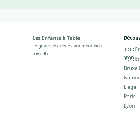
Les Enfants à Table
Découv
Le guide des restos vraiment kids-
🇧🇪 E
friendly
🇫🇷 E
Bruxel
Namu
Liège
Paris
Lyon