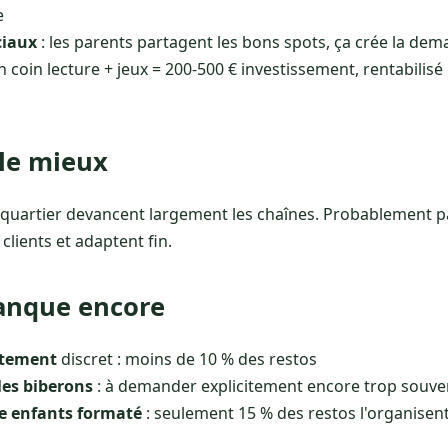
e
ciaux
: les parents partagent les bons spots, ça crée la de
n coin lecture + jeux = 200-500 € investissement, rentabilis
 le mieux
 quartier devancent largement les chaînes. Probablement pa
clients et adaptent fin.
manque encore
itement
discret : moins de 10 % des restos
les biberons
: à demander explicitement encore trop souve
e enfants formaté
: seulement 15 % des restos l'organisen