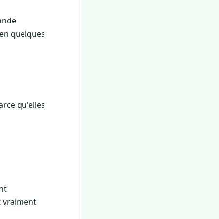
mande
é en quelques
rce qu'elles
nt
t vraiment