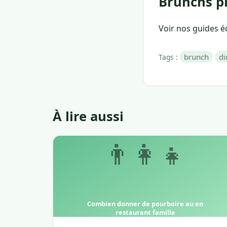
Brunchs pr
Voir nos guides édi
brunch
d
Tags :
À lire aussi