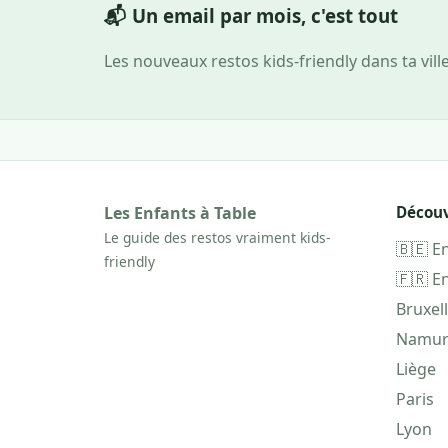
📬 Un email par mois, c'est tout
Les nouveaux restos kids-friendly dans ta vill
Les Enfants à Table
Découv
Le guide des restos vraiment kids-
🇧🇪 E
friendly
🇫🇷 E
Bruxel
Namu
Liège
Paris
Lyon