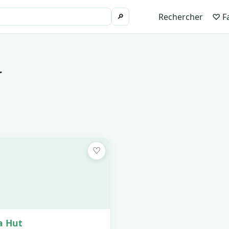
Rechercher
♡ Fa
🔎
r
♡
a Hut