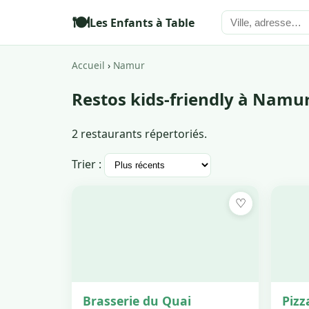
🍽️
Les Enfants à Table
Accueil
›
Namur
Restos kids-friendly à Namu
2 restaurants répertoriés.
Trier :
♡
Brasserie du Quai
Pizz