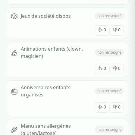
🎲
Jeux de société dispos
non renseigné
👍
0
👎
0
Animations enfants (clown,
🎪
non renseigné
magicien)
👍
0
👎
0
Anniversaires enfants
🎂
non renseigné
organisés
👍
0
👎
0
Menu sans allergènes
🌾
non renseigné
(gluten/lactose)