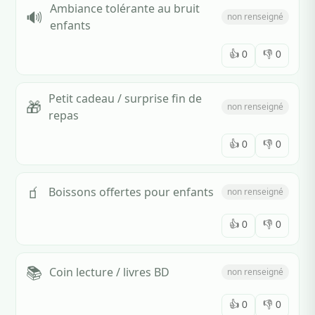
Ambiance tolérante au bruit
🔊
non renseigné
enfants
👍
0
👎
0
Petit cadeau / surprise fin de
🎁
non renseigné
repas
👍
0
👎
0
🧃
Boissons offertes pour enfants
non renseigné
👍
0
👎
0
📚
Coin lecture / livres BD
non renseigné
👍
0
👎
0