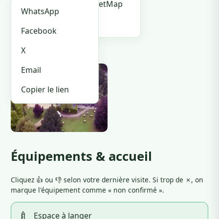
🏪 Je suis le proprio
OpenStreetMap
WhatsApp
Waze
Facebook
Photos
X
Email
Copier le lien
Équipements & accueil
Cliquez 👍 ou 👎 selon votre dernière visite. Si trop de ✗, on
marque l'équipement comme « non confirmé ».
🍼
Espace à langer