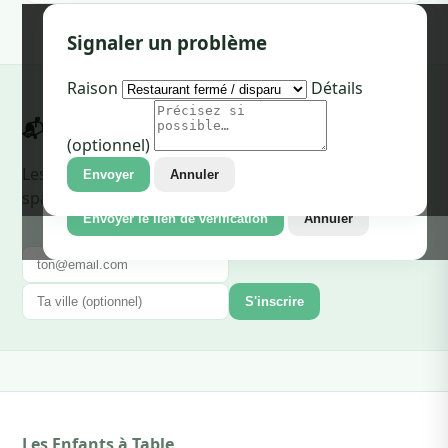
🏪 Réclamer ce restaurant
Signaler un problème
Tu reçois un email avec un lien de vérification.
Raison
Détails
Une fois validé, tu pourras répondre aux avis et
📬 Un email par mois, c'est tout
gérer la fiche.
(optionnel)
Email professionnel
Les nouveaux restos kids-friendly dans ta ville. Pas de
Envoyer
Annuler
spam.
Envoyer le lien de vérification
Annuler
S'inscrire
Les Enfants à Table