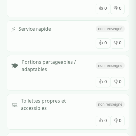
👍
0
👎
0
⚡
Service rapide
non renseigné
👍
0
👎
0
Portions partageables /
🍽️
non renseigné
adaptables
👍
0
👎
0
Toilettes propres et
🧼
non renseigné
accessibles
👍
0
👎
0