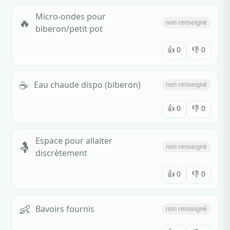
Micro-ondes pour
🔥
non renseigné
biberon/petit pot
👍
0
👎
0
☕
Eau chaude dispo (biberon)
non renseigné
👍
0
👎
0
Espace pour allaiter
🤱
non renseigné
discrètement
👍
0
👎
0
👶
Bavoirs fournis
non renseigné