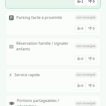
👍
1
👎
0
🅿️
Parking facile à proximité
non renseigné
👍
0
👎
0
Réservation famille / signaler
📅
non renseigné
enfants
👍
0
👎
0
⚡
Service rapide
non renseigné
👍
0
👎
0
Portions partageables /
🍽️
non renseigné