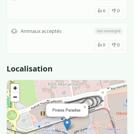
👍
0
👎
0
🐶
Animaux acceptés
non renseigné
👍
0
👎
0
Localisation
+
−
×
Pirates Paradise