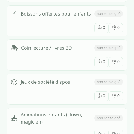
🧃
Boissons offertes pour enfants
non renseigné
👍
0
👎
0
📚
Coin lecture / livres BD
non renseigné
👍
0
👎
0
🎲
Jeux de société dispos
non renseigné
👍
0
👎
0
Animations enfants (clown,
🎪
non renseigné
magicien)
👍
0
👎
0