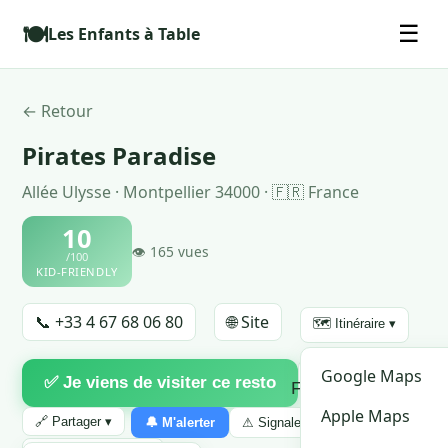
🍽️
☰
Les Enfants à Table
← Retour
Pirates Paradise
Allée Ulysse · Montpellier 34000 · 🇫🇷 France
10
👁 165 vues
/100
KID-FRIENDLY
📞 +33 4 67 68 06 80
🌐 Site
🗺️ Itinéraire ▾
♡
Google Maps
✅ Je viens de visiter ce resto
Favori
Apple Maps
🔗 Partager ▾
🔔 M'alerter
⚠ Signaler