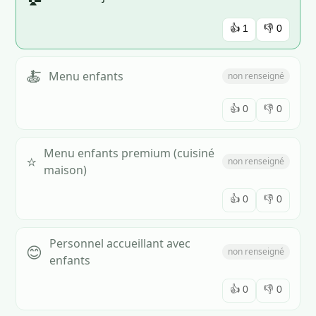
👍
1
👎
0
🍝
Menu enfants
non renseigné
👍
0
👎
0
Menu enfants premium (cuisiné
⭐
non renseigné
maison)
👍
0
👎
0
Personnel accueillant avec
😊
non renseigné
enfants
👍
0
👎
0