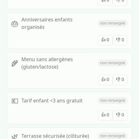
Anniversaires enfants
🎂
non renseigné
organisés
👍
0
👎
0
Menu sans allergènes
🌾
non renseigné
(gluten/lactose)
👍
0
👎
0
💶
Tarif enfant <3 ans gratuit
non renseigné
👍
0
👎
0
🌿
Terrasse sécurisée (clôturée)
non renseigné