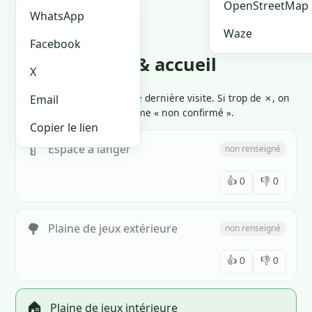
🏪 Je suis le proprio
OpenStreetMap
WhatsApp
Waze
Facebook
Équipements & accueil
X
Cliquez 👍 ou 👎 selon votre dernière visite. Si trop de ✗, on
Email
marque l'équipement comme « non confirmé ».
Copier le lien
🍼
Espace à langer
non renseigné
👍
0
👎
0
🌳
Plaine de jeux extérieure
non renseigné
👍
0
👎
0
🏠
Plaine de jeux intérieure