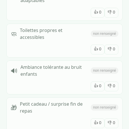
adaptables
👍
0
👎
0
Toilettes propres et
🧼
non renseigné
accessibles
👍
0
👎
0
Ambiance tolérante au bruit
🔊
non renseigné
enfants
👍
0
👎
0
Petit cadeau / surprise fin de
🎁
non renseigné
repas
👍
0
👎
0