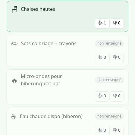
🪑
Chaises hautes
👍
1
👎
0
✏️
Sets coloriage + crayons
non renseigné
👍
0
👎
0
Micro-ondes pour
🔥
non renseigné
biberon/petit pot
👍
0
👎
0
☕
Eau chaude dispo (biberon)
non renseigné
👍
0
👎
0