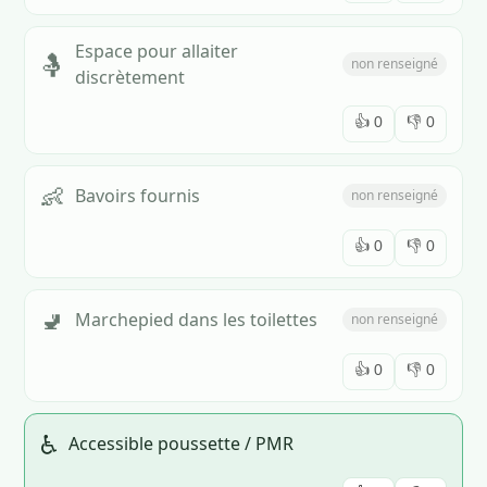
Espace pour allaiter
🤱
non renseigné
discrètement
👍
0
👎
0
👶
Bavoirs fournis
non renseigné
👍
0
👎
0
🚽
Marchepied dans les toilettes
non renseigné
👍
0
👎
0
♿
Accessible poussette / PMR