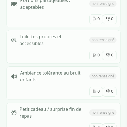
Portions partageables /
🍽️
non renseigné
adaptables
👍
0
👎
0
Toilettes propres et
🧼
non renseigné
accessibles
👍
0
👎
0
Ambiance tolérante au bruit
🔊
non renseigné
enfants
👍
0
👎
0
Petit cadeau / surprise fin de
🎁
non renseigné
repas