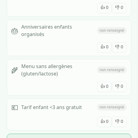
👍
0
👎
0
Anniversaires enfants
🎂
non renseigné
organisés
👍
0
👎
0
Menu sans allergènes
🌾
non renseigné
(gluten/lactose)
👍
0
👎
0
💶
Tarif enfant <3 ans gratuit
non renseigné
👍
0
👎
0