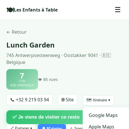
🍽️
☰
Les Enfants à Table
← Retour
Lunch Garden
745 Antwerpsesteenweg · Oostakker 9041 · 🇧🇪
Belgique
7
👁 86 vues
/100
KID-FRIENDLY
📞 +32 9 219 03 94
🌐 Site
🗺️ Itinéraire ▾
♡
Google Maps
✅ Je viens de visiter ce resto
Favori
Apple Maps
🔗 Partager ▾
🔔 M'alerter
⚠ Signaler