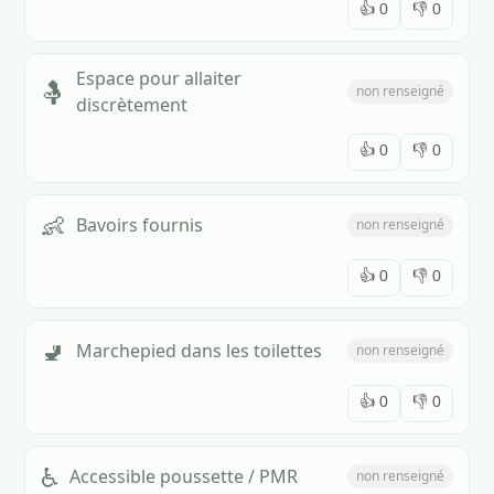
👍
0
👎
0
Espace pour allaiter
🤱
non renseigné
discrètement
👍
0
👎
0
👶
Bavoirs fournis
non renseigné
👍
0
👎
0
🚽
Marchepied dans les toilettes
non renseigné
👍
0
👎
0
♿
Accessible poussette / PMR
non renseigné