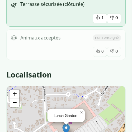
🌿
Terrasse sécurisée (clôturée)
👍
1
👎
0
🐶
Animaux acceptés
non renseigné
👍
0
👎
0
Localisation
+
−
×
Lunch Garden