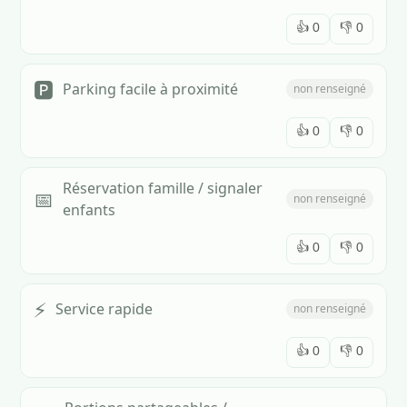
👍
0
👎
0
🅿️
Parking facile à proximité
non renseigné
👍
0
👎
0
Réservation famille / signaler
📅
non renseigné
enfants
👍
0
👎
0
⚡
Service rapide
non renseigné
👍
0
👎
0