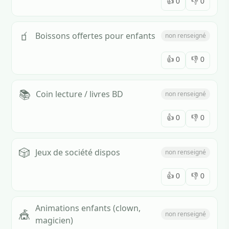
👍
0
👎
0
🧃
Boissons offertes pour enfants
non renseigné
👍
0
👎
0
📚
Coin lecture / livres BD
non renseigné
👍
0
👎
0
🎲
Jeux de société dispos
non renseigné
👍
0
👎
0
Animations enfants (clown,
🎪
non renseigné
magicien)