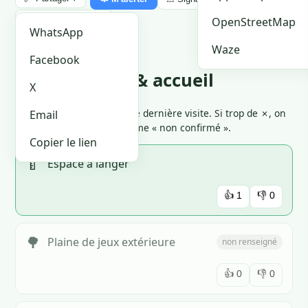
🏪 Je suis le proprio
OpenStreetMap
WhatsApp
Waze
Facebook
Équipements & accueil
X
Cliquez 👍 ou 👎 selon votre dernière visite. Si trop de ✗, on
Email
marque l'équipement comme « non confirmé ».
Copier le lien
🍼
Espace à langer
👍
1
👎
0
🌳
Plaine de jeux extérieure
non renseigné
👍
0
👎
0