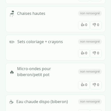
🪑
Chaises hautes
non renseigné
👍
0
👎
0
✏️
Sets coloriage + crayons
non renseigné
👍
0
👎
0
Micro-ondes pour
🔥
non renseigné
biberon/petit pot
👍
0
👎
0
☕
Eau chaude dispo (biberon)
non renseigné