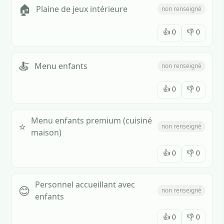
🏠
Plaine de jeux intérieure
non renseigné
👍
0
👎
0
🍝
Menu enfants
non renseigné
👍
0
👎
0
Menu enfants premium (cuisiné
⭐
non renseigné
maison)
👍
0
👎
0
Personnel accueillant avec
😊
non renseigné
enfants
👍
0
👎
0