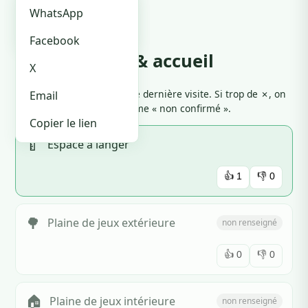
🏪 Je suis le proprio
OpenStreetMap
WhatsApp
Waze
Facebook
Équipements & accueil
X
Cliquez 👍 ou 👎 selon votre dernière visite. Si trop de ✗, on
Email
marque l'équipement comme « non confirmé ».
Copier le lien
🍼
Espace à langer
👍
1
👎
0
🌳
Plaine de jeux extérieure
non renseigné
👍
0
👎
0
🏠
Plaine de jeux intérieure
non renseigné