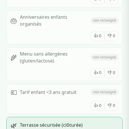
Anniversaires enfants
🎂
non renseigné
organisés
👍
0
👎
0
Menu sans allergènes
🌾
non renseigné
(gluten/lactose)
👍
0
👎
0
💶
Tarif enfant <3 ans gratuit
non renseigné
👍
0
👎
0
🌿
Terrasse sécurisée (clôturée)