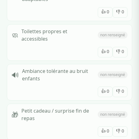
👍
0
👎
0
Toilettes propres et
🧼
non renseigné
accessibles
👍
0
👎
0
Ambiance tolérante au bruit
🔊
non renseigné
enfants
👍
0
👎
0
Petit cadeau / surprise fin de
🎁
non renseigné
repas
👍
0
👎
0