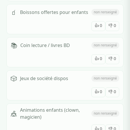
🧃
Boissons offertes pour enfants
non renseigné
👍
0
👎
0
📚
Coin lecture / livres BD
non renseigné
👍
0
👎
0
🎲
Jeux de société dispos
non renseigné
👍
0
👎
0
Animations enfants (clown,
🎪
non renseigné
magicien)
👍
0
👎
0