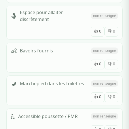
Espace pour allaiter
🤱
non renseigné
discrètement
👍
0
👎
0
👶
Bavoirs fournis
non renseigné
👍
0
👎
0
🚽
Marchepied dans les toilettes
non renseigné
👍
0
👎
0
♿
Accessible poussette / PMR
non renseigné