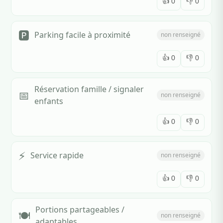
👍
0
👎
0
🅿️
Parking facile à proximité
non renseigné
👍
0
👎
0
Réservation famille / signaler
📅
non renseigné
enfants
👍
0
👎
0
⚡
Service rapide
non renseigné
👍
0
👎
0
Portions partageables /
🍽️
non renseigné
adaptables