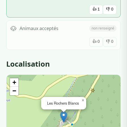
👍
1
👎
0
🐶
Animaux acceptés
non renseigné
👍
0
👎
0
Localisation
+
−
×
Les Rochers Blancs