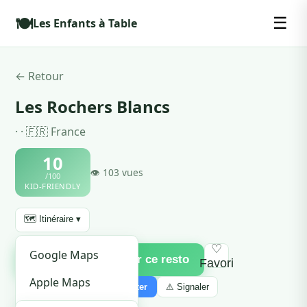
🍽️
☰
Les Enfants à Table
← Retour
Les Rochers Blancs
· · 🇫🇷 France
10
👁 103 vues
/100
KID-FRIENDLY
🗺️ Itinéraire ▾
♡
Google Maps
✅ Je viens de visiter ce resto
Favori
Apple Maps
🔗 Partager ▾
🔔 M'alerter
⚠ Signaler