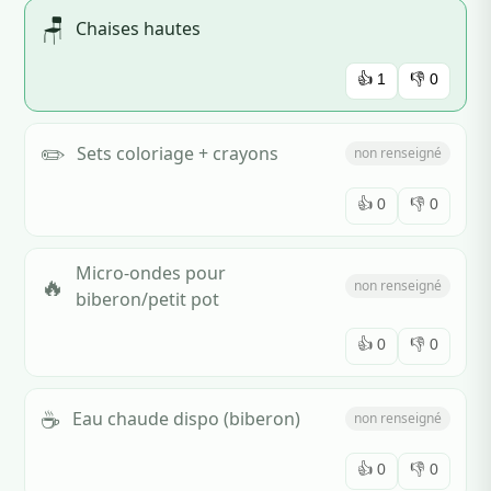
🪑
Chaises hautes
👍
1
👎
0
✏️
Sets coloriage + crayons
non renseigné
👍
0
👎
0
Micro-ondes pour
🔥
non renseigné
biberon/petit pot
👍
0
👎
0
☕
Eau chaude dispo (biberon)
non renseigné
👍
0
👎
0