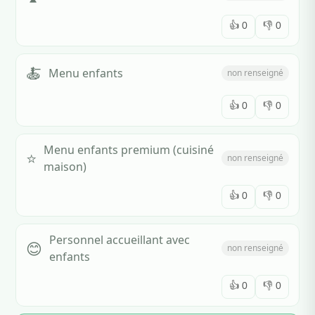
👍
0
👎
0
🍝
Menu enfants
non renseigné
👍
0
👎
0
Menu enfants premium (cuisiné
⭐
non renseigné
maison)
👍
0
👎
0
Personnel accueillant avec
😊
non renseigné
enfants
👍
0
👎
0