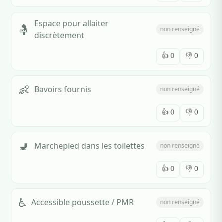
Espace pour allaiter
🤱
non renseigné
discrètement
👍
0
👎
0
👶
Bavoirs fournis
non renseigné
👍
0
👎
0
🚽
Marchepied dans les toilettes
non renseigné
👍
0
👎
0
♿
Accessible poussette / PMR
non renseigné