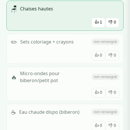
🪑
Chaises hautes
👍
1
👎
0
✏️
Sets coloriage + crayons
non renseigné
👍
0
👎
0
Micro-ondes pour
🔥
non renseigné
biberon/petit pot
👍
0
👎
0
☕
Eau chaude dispo (biberon)
non renseigné
👍
0
👎
0