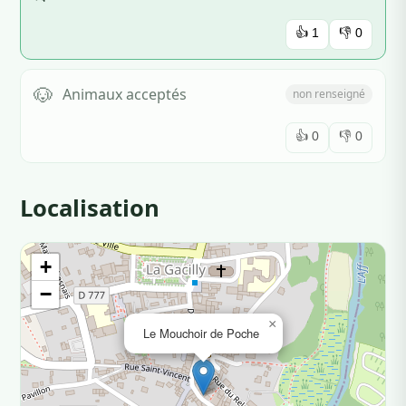
👍
1
👎
0
🐶
Animaux acceptés
non renseigné
👍
0
👎
0
Localisation
+
−
×
Le Mouchoir de Poche