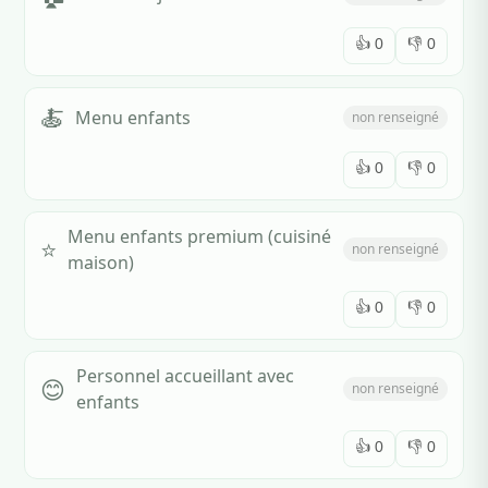
👍
0
👎
0
🍝
Menu enfants
non renseigné
👍
0
👎
0
Menu enfants premium (cuisiné
⭐
non renseigné
maison)
👍
0
👎
0
Personnel accueillant avec
😊
non renseigné
enfants
👍
0
👎
0