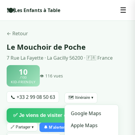
🍽️
☰
Les Enfants à Table
← Retour
Le Mouchoir de Poche
7 Rue La Fayette · La Gacilly 56200 · 🇫🇷 France
10
👁 116 vues
/100
KID-FRIENDLY
📞 +33 2 99 08 50 63
🗺️ Itinéraire ▾
♡
Google Maps
✅ Je viens de visiter ce resto
Favori
Apple Maps
🔗 Partager ▾
🔔 M'alerter
⚠ Signaler