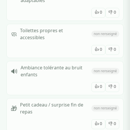
adaptables
👍
0
👎
0
Toilettes propres et
🧼
non renseigné
accessibles
👍
0
👎
0
Ambiance tolérante au bruit
🔊
non renseigné
enfants
👍
0
👎
0
Petit cadeau / surprise fin de
🎁
non renseigné
repas
👍
0
👎
0