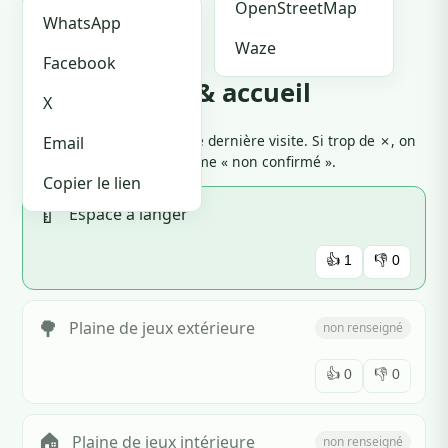
🏪 Je suis le proprio
OpenStreetMap
WhatsApp
Waze
Facebook
Équipements & accueil
X
Cliquez 👍 ou 👎 selon votre dernière visite. Si trop de ✗, on
Email
marque l'équipement comme « non confirmé ».
Copier le lien
🍼
Espace à langer
👍
1
👎
0
🌳
Plaine de jeux extérieure
non renseigné
👍
0
👎
0
🏠
Plaine de jeux intérieure
non renseigné