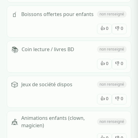
🧃
Boissons offertes pour enfants
non renseigné
👍
0
👎
0
📚
Coin lecture / livres BD
non renseigné
👍
0
👎
0
🎲
Jeux de société dispos
non renseigné
👍
0
👎
0
Animations enfants (clown,
🎪
non renseigné
magicien)
👍
0
👎
0