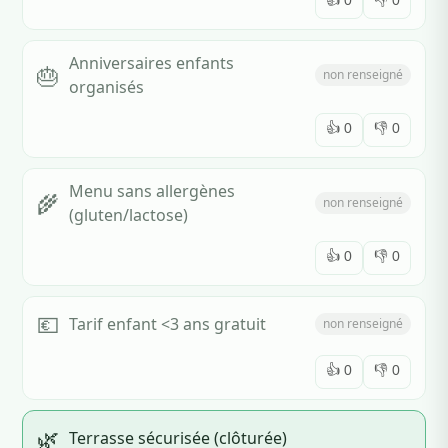
Anniversaires enfants
🎂
non renseigné
organisés
👍
0
👎
0
Menu sans allergènes
🌾
non renseigné
(gluten/lactose)
👍
0
👎
0
💶
Tarif enfant <3 ans gratuit
non renseigné
👍
0
👎
0
🌿
Terrasse sécurisée (clôturée)