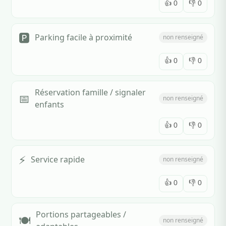
👍
0
👎
0
🅿️
Parking facile à proximité
non renseigné
👍
0
👎
0
Réservation famille / signaler
📅
non renseigné
enfants
👍
0
👎
0
⚡
Service rapide
non renseigné
👍
0
👎
0
Portions partageables /
🍽️
non renseigné