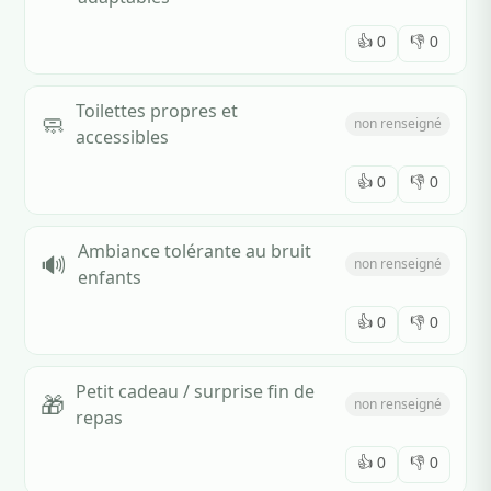
👍
0
👎
0
Toilettes propres et
🧼
non renseigné
accessibles
👍
0
👎
0
Ambiance tolérante au bruit
🔊
non renseigné
enfants
👍
0
👎
0
Petit cadeau / surprise fin de
🎁
non renseigné
repas
👍
0
👎
0