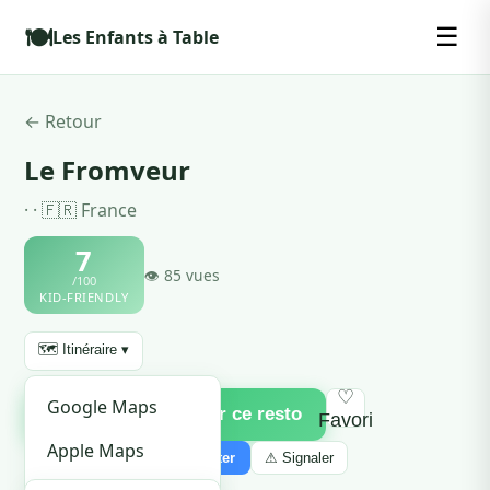
🍽️
☰
Les Enfants à Table
← Retour
Le Fromveur
· · 🇫🇷 France
7
👁 85 vues
/100
KID-FRIENDLY
🗺️ Itinéraire ▾
♡
Google Maps
✅ Je viens de visiter ce resto
Favori
Apple Maps
🔗 Partager ▾
🔔 M'alerter
⚠ Signaler