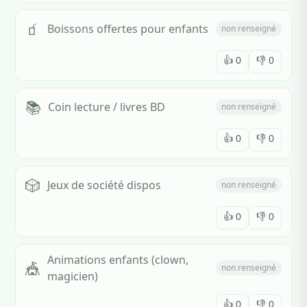
🧃
Boissons offertes pour enfants
non renseigné
👍
0
👎
0
📚
Coin lecture / livres BD
non renseigné
👍
0
👎
0
🎲
Jeux de société dispos
non renseigné
👍
0
👎
0
Animations enfants (clown,
🎪
non renseigné
magicien)
👍
0
👎
0