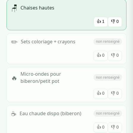
🪑
Chaises hautes
👍
1
👎
0
✏️
Sets coloriage + crayons
non renseigné
👍
0
👎
0
Micro-ondes pour
🔥
non renseigné
biberon/petit pot
👍
0
👎
0
☕
Eau chaude dispo (biberon)
non renseigné
👍
0
👎
0