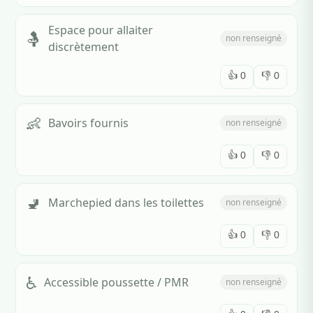
Espace pour allaiter
🤱
non renseigné
discrètement
👍
0
👎
0
👶
Bavoirs fournis
non renseigné
👍
0
👎
0
🚽
Marchepied dans les toilettes
non renseigné
👍
0
👎
0
♿
Accessible poussette / PMR
non renseigné