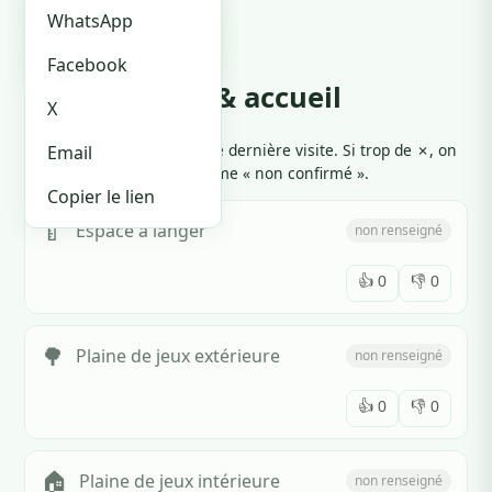
🏪 Je suis le proprio
OpenStreetMap
WhatsApp
Waze
Facebook
Équipements & accueil
X
Cliquez 👍 ou 👎 selon votre dernière visite. Si trop de ✗, on
Email
marque l'équipement comme « non confirmé ».
Copier le lien
🍼
Espace à langer
non renseigné
👍
0
👎
0
🌳
Plaine de jeux extérieure
non renseigné
👍
0
👎
0
🏠
Plaine de jeux intérieure
non renseigné