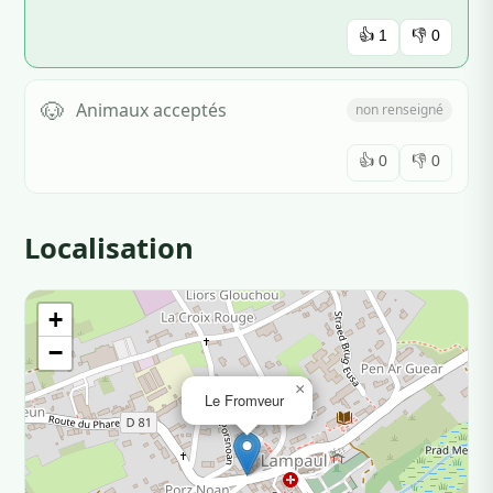
👍
1
👎
0
🐶
Animaux acceptés
non renseigné
👍
0
👎
0
Localisation
+
−
×
Le Fromveur