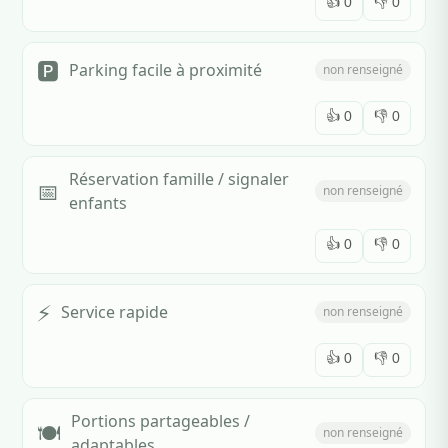
👍
0
👎
0
🅿️
Parking facile à proximité
non renseigné
👍
0
👎
0
Réservation famille / signaler
📅
non renseigné
enfants
👍
0
👎
0
⚡
Service rapide
non renseigné
👍
0
👎
0
Portions partageables /
🍽️
non renseigné
adaptables