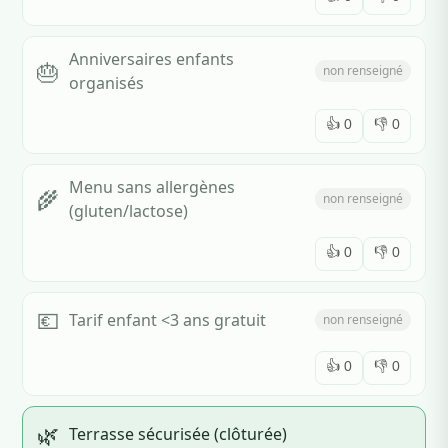
Anniversaires enfants
🎂
non renseigné
organisés
👍
0
👎
0
Menu sans allergènes
🌾
non renseigné
(gluten/lactose)
👍
0
👎
0
💶
Tarif enfant <3 ans gratuit
non renseigné
👍
0
👎
0
🌿
Terrasse sécurisée (clôturée)