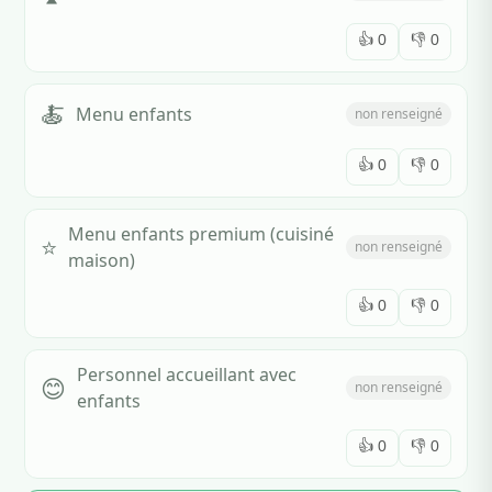
👍
0
👎
0
🍝
Menu enfants
non renseigné
👍
0
👎
0
Menu enfants premium (cuisiné
⭐
non renseigné
maison)
👍
0
👎
0
Personnel accueillant avec
😊
non renseigné
enfants
👍
0
👎
0