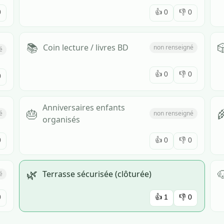
0
👍
0
👎
0
📚

Coin lecture / livres BD
non renseigné
é
👍
0
👎
0
0
Anniversaires enfants
🎂

é
non renseigné
organisés
0
👍
0
👎
0
🌿

Terrasse sécurisée (clôturée)
é
0
👍
1
👎
0