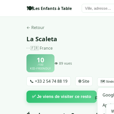
🍽️
Les Enfants à Table
← Retour
La Scaleta
· · 🇫🇷 France
10
👁 89 vues
/100
KID-FRIENDLY
📞 +33 2 54 74 88 19
🌐 Site
🗺️ Itinér
♡
Goog
🔗 
✅ Je viens de visiter ce resto
Favori
Apple
W