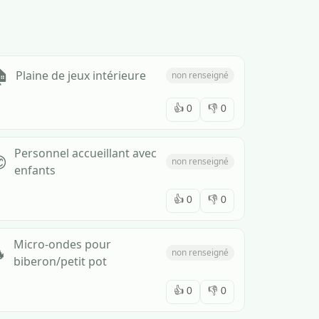

Plaine de jeux intérieure
non renseigné
👍
0
👎
0
Personnel accueillant avec

non renseigné
enfants
👍
0
👎
0
Micro-ondes pour

non renseigné
biberon/petit pot
👍
0
👎
0