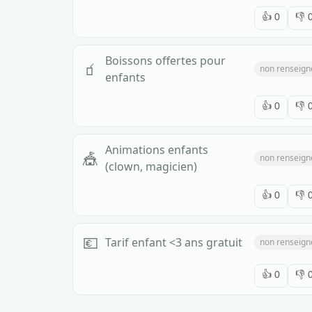
👍
0
👎
Boissons offertes pour
🧃
non renseign
enfants
👍
0
👎
Animations enfants
🎪
non renseign
(clown, magicien)
👍
0
👎
💶
Tarif enfant <3 ans gratuit
non renseign
👍
0
👎