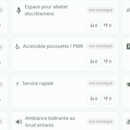
Espace pour allaiter

🤱
é
non renseigné
discrètement
0
👍
0
👎
0
♿

Accessible poussette / PMR
non renseigné
é
👍
0
👎
0
0
⚡

Service rapide
non renseigné
é
👍
0
👎
0
0
Ambiance tolérante au
🔊

é
non renseigné
bruit enfants