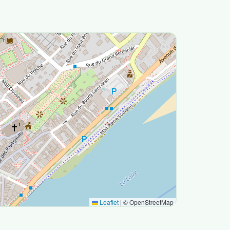
Leaflet
|
© OpenStreetMap