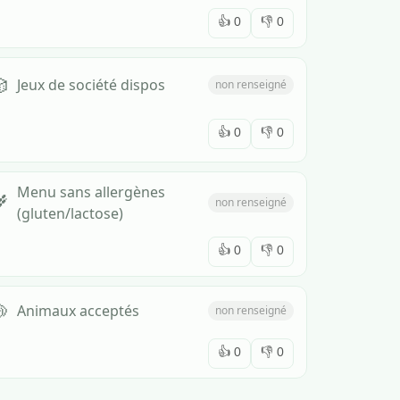
👍
0
👎
0

Jeux de société dispos
non renseigné
👍
0
👎
0
Menu sans allergènes

non renseigné
(gluten/lactose)
👍
0
👎
0

Animaux acceptés
non renseigné
👍
0
👎
0