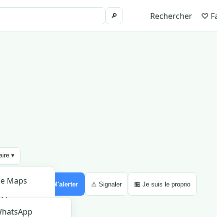
Rechercher
♡ Fa
🔎
aire ▾
le Maps
Partager ▾
🔔 M'alerter
⚠ Signaler
🏪 Je suis le proprio
 Maps
hatsApp