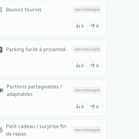

Bavoirs fournis
non renseigné
👍
0
👎
0
️
Parking facile à proximité
non renseigné
👍
0
👎
0
Portions partageables /
️
non renseigné
adaptables
👍
0
👎
0
Petit cadeau / surprise fin

non renseigné
de repas