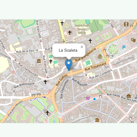
×
La Scaleta