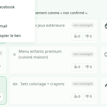
StreetMap
acebook
op de ✗, on marque l'équipement comme « non confirmé ».
🌳

Plaine de jeux extérieure
non renseigné
mail
opier le lien
0
👍
0
👎
0
Menu enfants premium
⭐

é
non renseigné
(cuisiné maison)
0
👍
0
👎
0
✏️

Sets coloriage + crayons
non renseigné
0
👍
0
👎
0