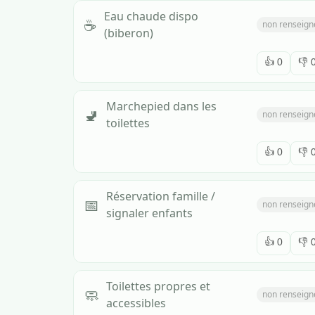
Eau chaude dispo
☕
non renseign
(biberon)
👍
0
👎
Marchepied dans les
🚽
non renseign
toilettes
👍
0
👎
Réservation famille /
📅
non renseign
signaler enfants
👍
0
👎
Toilettes propres et
🧼
non renseign
accessibles