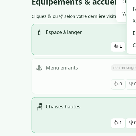
Équipements & accueil
Open
F
Waze
Cliquez 👍 ou 👎 selon votre dernière visite. Si tr
X
🍼
Espace à langer
E
C
👍
1
👎
🍝
Menu enfants
non renseign
👍
0
👎
🪑
Chaises hautes
👍
1
👎