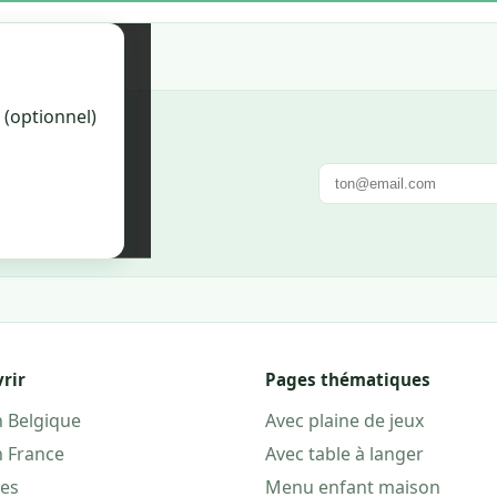
on. Une fois
 (optionnel)
la fiche.
e. Pas de spam.
rir
Pages thématiques
n Belgique
Avec plaine de jeux
n France
Avec table à langer
les
Menu enfant maison