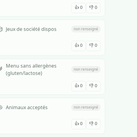
👍
0
👎
0

Jeux de société dispos
non renseigné
👍
0
👎
0
Menu sans allergènes

non renseigné
(gluten/lactose)
👍
0
👎
0

Animaux acceptés
non renseigné
👍
0
👎
0