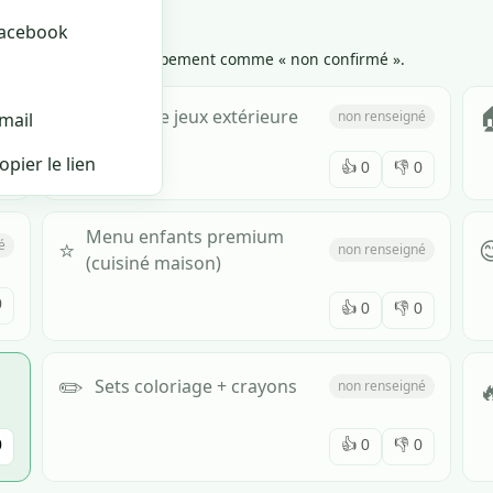
reetMap
acebook
op de ✗, on marque l'équipement comme « non confirmé ».
🌳

Plaine de jeux extérieure
é
non renseigné
mail
opier le lien
0
👍
0
👎
0
Menu enfants premium
⭐

é
non renseigné
(cuisiné maison)
0
👍
0
👎
0
✏️

Sets coloriage + crayons
non renseigné
0
👍
0
👎
0