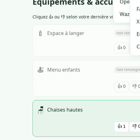
Équipements & accueil
OpenSt
F
Waze
Cliquez 👍 ou 👎 selon votre dernière visite. Si tr
X
🍼
Espace à langer
non renseign
E
C
👍
0
👎
🍝
Menu enfants
non renseign
👍
0
👎
🪑
Chaises hautes
👍
1
👎