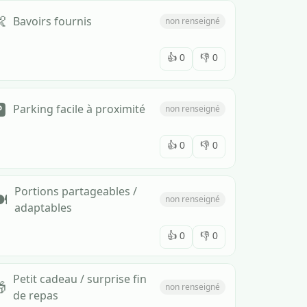

Bavoirs fournis
non renseigné
👍
0
👎
0
️
Parking facile à proximité
non renseigné
👍
0
👎
0
Portions partageables /
️
non renseigné
adaptables
👍
0
👎
0
Petit cadeau / surprise fin

non renseigné
de repas