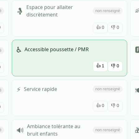
Espace pour allaiter

🤱
é
non renseigné
discrètement
0
👍
0
👎
0
♿

Accessible poussette / PMR
é
👍
1
👎
0
0
⚡

Service rapide
non renseigné
é
👍
0
👎
0
0
Ambiance tolérante au
🔊

é
non renseigné
bruit enfants