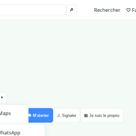
Rechercher
♡ Fa
🔎
 ▾
Maps
Partager ▾
🔔 M'alerter
⚠ Signaler
🏪 Je suis le proprio
aps
hatsApp