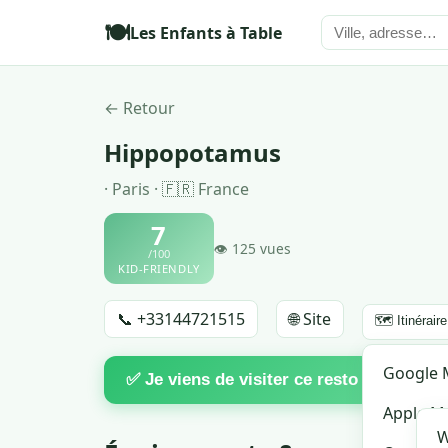
🍽️
Les Enfants à Table
← Retour
Hippopotamus
· Paris · 🇫🇷 France
7
👁 125 vues
/100
KID-FRIENDLY
📞 +33144721515
🌐 Site
🗺️ Itinéraire
♡
Google 
🔗 
✅ Je viens de visiter ce resto
Favori
Apple M
W