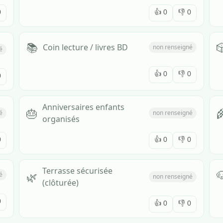
0
👍
0
👎
0
📚

Coin lecture / livres BD
non renseigné
é
👍
0
👎
0
0
Anniversaires enfants
🎂

é
non renseigné
organisés
0
👍
0
👎
0
Terrasse sécurisée

🌿
é
non renseigné
(clôturée)
0
👍
0
👎
0