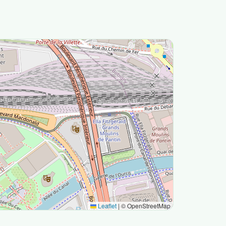
Leaflet
|
© OpenStreetMap