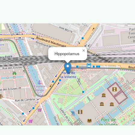
×
Hippopotamus