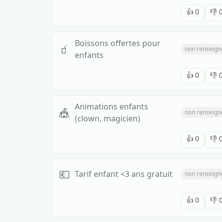
👍
0
👎
Boissons offertes pour
🧃
non renseign
enfants
👍
0
👎
Animations enfants
🎪
non renseign
(clown, magicien)
👍
0
👎
💶
Tarif enfant <3 ans gratuit
non renseign
👍
0
👎