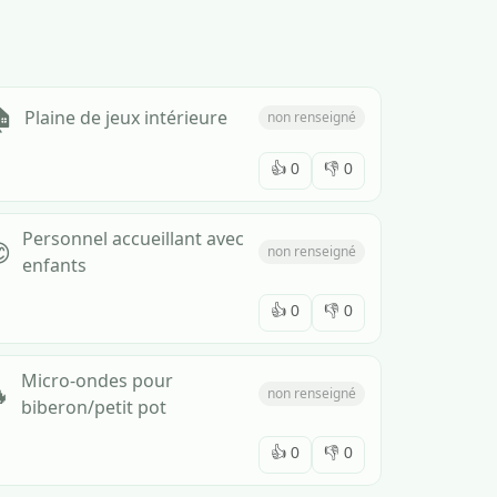

Plaine de jeux intérieure
non renseigné
👍
0
👎
0
Personnel accueillant avec

non renseigné
enfants
👍
0
👎
0
Micro-ondes pour

non renseigné
biberon/petit pot
👍
0
👎
0