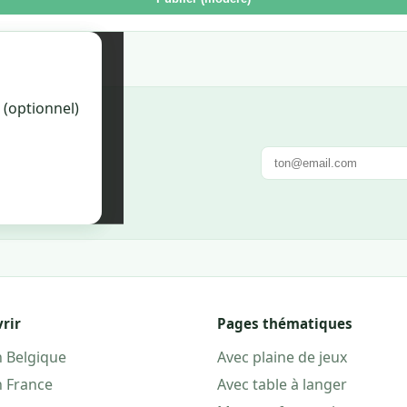
on. Une fois
 (optionnel)
la fiche.
e. Pas de spam.
rir
Pages thématiques
n Belgique
Avec plaine de jeux
n France
Avec table à langer