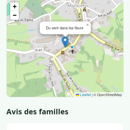
+
−
×
Du vent dans les fleurs
Leaflet
|
© OpenStreetMap
Avis des familles