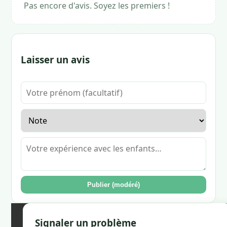
Pas encore d'avis. Soyez les premiers !
Laisser un avis
Publier (modéré)
🏪 Réclamer ce restaurant
Signaler un problème