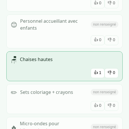
👍
0
👎
0
Personnel accueillant avec
😊
non renseigné
enfants
👍
0
👎
0
🪑
Chaises hautes
👍
1
👎
0
✏️
Sets coloriage + crayons
non renseigné
👍
0
👎
0
Micro-ondes pour
🔥
non renseigné