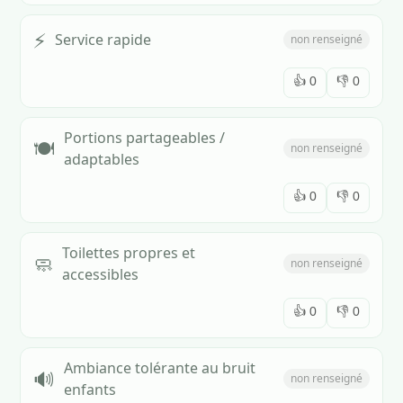
⚡
Service rapide
non renseigné
👍
0
👎
0
Portions partageables /
🍽️
non renseigné
adaptables
👍
0
👎
0
Toilettes propres et
🧼
non renseigné
accessibles
👍
0
👎
0
Ambiance tolérante au bruit
🔊
non renseigné
enfants