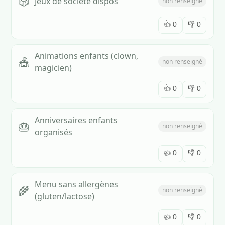
🎲
Jeux de société dispos
non renseigné
👍
0
👎
0
Animations enfants (clown,
🎪
non renseigné
magicien)
👍
0
👎
0
Anniversaires enfants
🎂
non renseigné
organisés
👍
0
👎
0
Menu sans allergènes
🌾
non renseigné
(gluten/lactose)
👍
0
👎
0