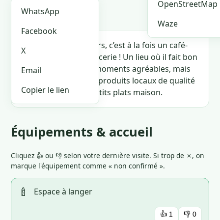
🏪 Je suis le proprio
OpenStreetMap
WhatsApp
Waze
Facebook
Du vent dans les fleurs, c’est à la fois un café-
X
restaurant et une épicerie ! Un lieu où il fait bon
manger, passer des moments agréables, mais
Email
aussi où trouver des produits locaux de qualité
Copier le lien
pour préparer ses petits plats maison.
Équipements & accueil
Cliquez 👍 ou 👎 selon votre dernière visite. Si trop de ✗, on
marque l'équipement comme « non confirmé ».
🍼
Espace à langer
👍
1
👎
0