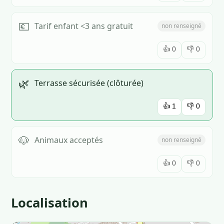
💶
Tarif enfant <3 ans gratuit
non renseigné
👍
0
👎
0
🌿
Terrasse sécurisée (clôturée)
👍
1
👎
0
🐶
Animaux acceptés
non renseigné
👍
0
👎
0
Localisation