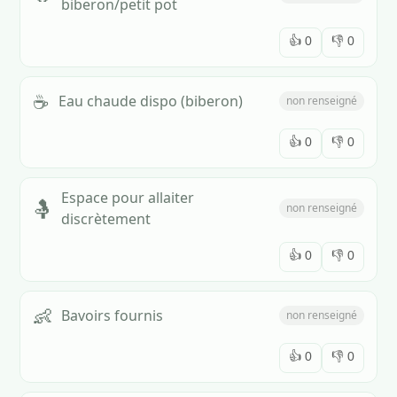
biberon/petit pot
👍
0
👎
0
☕
Eau chaude dispo (biberon)
non renseigné
👍
0
👎
0
Espace pour allaiter
🤱
non renseigné
discrètement
👍
0
👎
0
👶
Bavoirs fournis
non renseigné
👍
0
👎
0