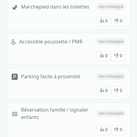
🚽
Marchepied dans les toilettes
non renseigné
👍
0
👎
0
♿
Accessible poussette / PMR
non renseigné
👍
0
👎
0
🅿️
Parking facile à proximité
non renseigné
👍
0
👎
0
Réservation famille / signaler
📅
non renseigné
enfants
👍
0
👎
0