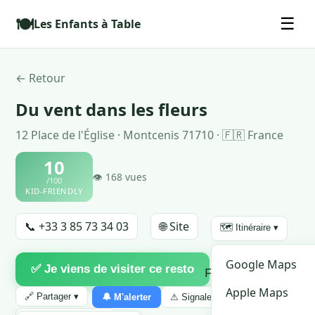
🍽️
☰
Les Enfants à Table
← Retour
Du vent dans les fleurs
12 Place de l'Église · Montcenis 71710 · 🇫🇷 France
10
👁 168 vues
/100
KID-FRIENDLY
📞 +33 3 85 73 34 03
🌐 Site
🗺️ Itinéraire ▾
♡
Google Maps
✅ Je viens de visiter ce resto
Favori
Apple Maps
🔗 Partager ▾
🔔 M'alerter
⚠ Signaler