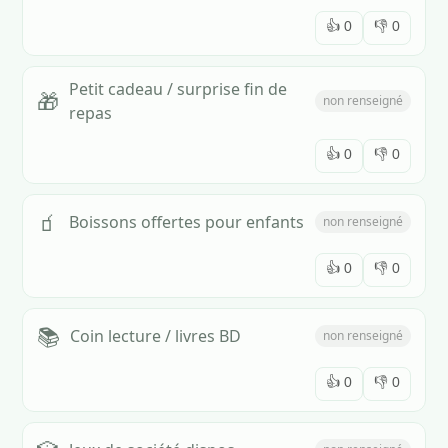
👍
0
👎
0
Petit cadeau / surprise fin de
🎁
non renseigné
repas
👍
0
👎
0
🧃
Boissons offertes pour enfants
non renseigné
👍
0
👎
0
📚
Coin lecture / livres BD
non renseigné
👍
0
👎
0