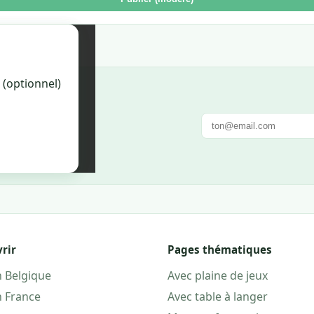
on. Une fois
 (optionnel)
la fiche.
e. Pas de spam.
rir
Pages thématiques
n Belgique
Avec plaine de jeux
n France
Avec table à langer