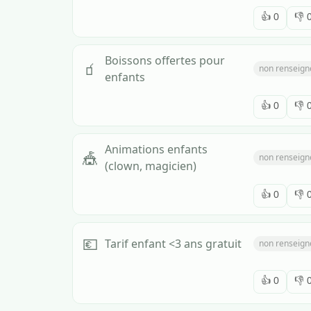
👍
0
👎
Boissons offertes pour
🧃
non renseign
enfants
👍
0
👎
Animations enfants
🎪
non renseign
(clown, magicien)
👍
0
👎
💶
Tarif enfant <3 ans gratuit
non renseign
👍
0
👎