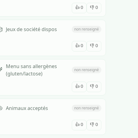
👍
0
👎
0

Jeux de société dispos
non renseigné
👍
0
👎
0
Menu sans allergènes

non renseigné
(gluten/lactose)
👍
0
👎
0

Animaux acceptés
non renseigné
👍
0
👎
0