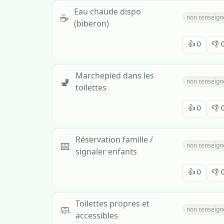
Eau chaude dispo
☕
non renseign
(biberon)
👍
0
👎
Marchepied dans les
🚽
non renseign
toilettes
👍
0
👎
Réservation famille /
📅
non renseign
signaler enfants
👍
0
👎
Toilettes propres et
🧼
non renseign
accessibles