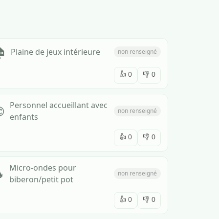

Plaine de jeux intérieure
non renseigné
👍
0
👎
0
Personnel accueillant avec

non renseigné
enfants
👍
0
👎
0
Micro-ondes pour

non renseigné
biberon/petit pot
👍
0
👎
0