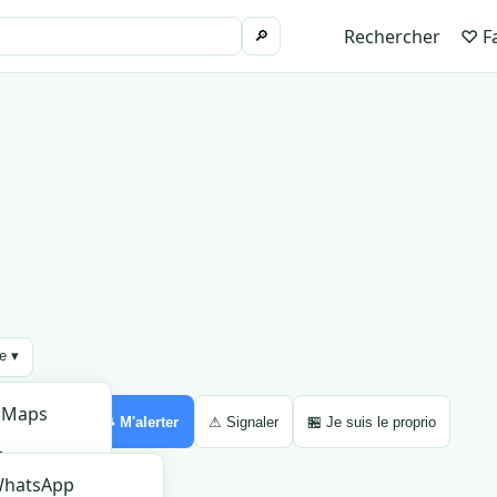
Rechercher
♡ Fa
🔎
re ▾
 Maps
Partager ▾
🔔 M'alerter
⚠ Signaler
🏪 Je suis le proprio
Maps
hatsApp