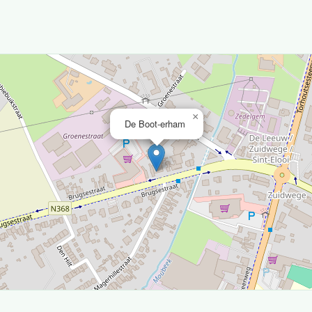
×
De Boot-erham