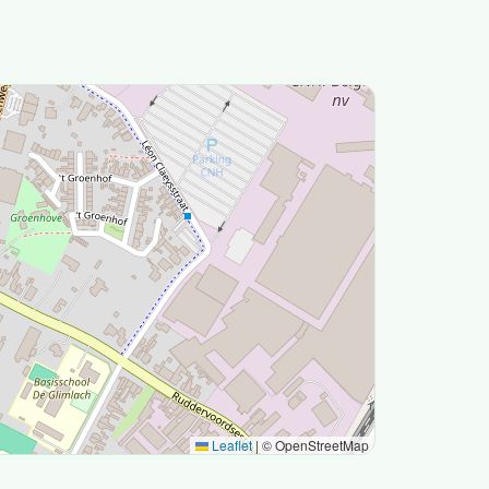
Leaflet
|
© OpenStreetMap