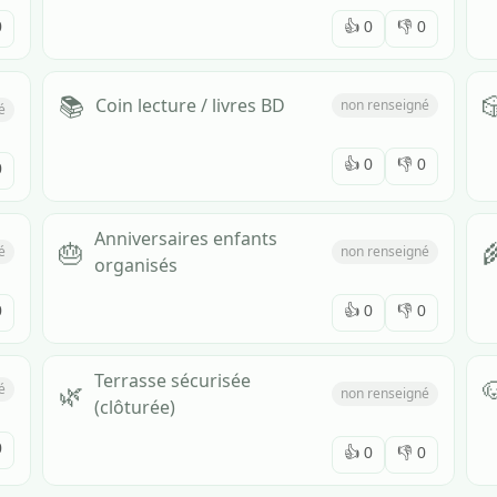
0
👍
0
👎
0
📚

Coin lecture / livres BD
non renseigné
é
👍
0
👎
0
0
Anniversaires enfants
🎂

é
non renseigné
organisés
0
👍
0
👎
0
Terrasse sécurisée

🌿
é
non renseigné
(clôturée)
0
👍
0
👎
0