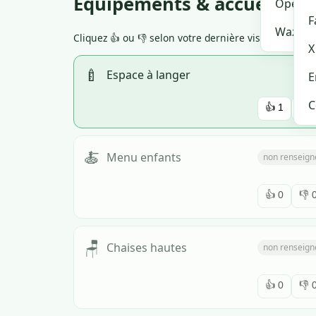
Équipements & accueil
OpenSt
F
Waze
Cliquez 👍 ou 👎 selon votre dernière visite. Si tr
X
🍼
Espace à langer
E
C
👍
1
👎
🍝
Menu enfants
non renseign
👍
0
👎
🪑
Chaises hautes
non renseign
👍
0
👎