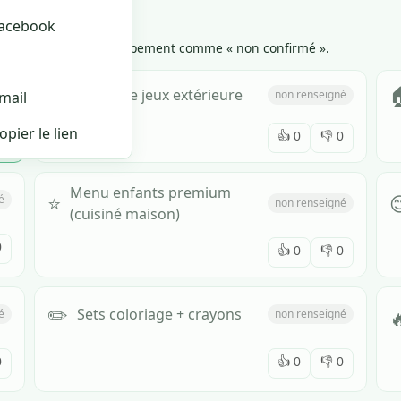
reetMap
acebook
op de ✗, on marque l'équipement comme « non confirmé ».
🌳

Plaine de jeux extérieure
non renseigné
mail
opier le lien
0
👍
0
👎
0
Menu enfants premium
⭐

é
non renseigné
(cuisiné maison)
0
👍
0
👎
0
✏️

Sets coloriage + crayons
é
non renseigné
0
👍
0
👎
0