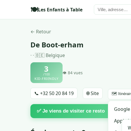
🍽️
Les Enfants à Table
← Retour
De Boot-erham
· · 🇧🇪 Belgique
3
👁 84 vues
/100
KID-FRIENDLY
📞 +32 50 20 84 19
🌐 Site
🗺️ Itinérai
♡
Google
🔗 
✅ Je viens de visiter ce resto
Favori
Apple 
W