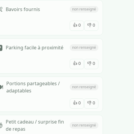

Bavoirs fournis
non renseigné
👍
0
👎
0
️
Parking facile à proximité
non renseigné
👍
0
👎
0
Portions partageables /
️
non renseigné
adaptables
👍
0
👎
0
Petit cadeau / surprise fin

non renseigné
de repas