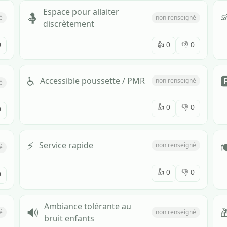
Espace pour allaiter

🤱
é
non renseigné
discrètement
0
👍
0
👎
0
♿

Accessible poussette / PMR
non renseigné
é
👍
0
👎
0
0
⚡

Service rapide
non renseigné
é
👍
0
👎
0
0
Ambiance tolérante au
🔊

é
non renseigné
bruit enfants