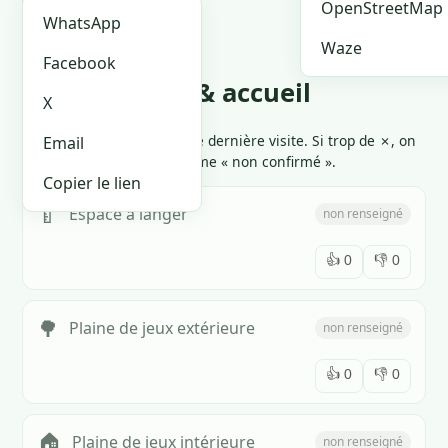
🏪 Je suis le proprio
OpenStreetMap
WhatsApp
Waze
Facebook
Équipements & accueil
X
Cliquez 👍 ou 👎 selon votre dernière visite. Si trop de ✗, on
Email
marque l'équipement comme « non confirmé ».
Copier le lien
🍼
Espace à langer
non renseigné
👍
0
👎
0
🌳
Plaine de jeux extérieure
non renseigné
👍
0
👎
0
🏠
Plaine de jeux intérieure
non renseigné