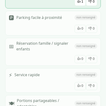
👍
1
👎
0
🅿️
Parking facile à proximité
non renseigné
👍
0
👎
0
Réservation famille / signaler
📅
non renseigné
enfants
👍
0
👎
0
⚡
Service rapide
non renseigné
👍
0
👎
0
Portions partageables /
🍽️
non renseigné