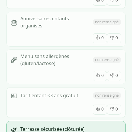
Anniversaires enfants
🎂
non renseigné
organisés
👍
0
👎
0
Menu sans allergènes
🌾
non renseigné
(gluten/lactose)
👍
0
👎
0
💶
Tarif enfant <3 ans gratuit
non renseigné
👍
0
👎
0
🌿
Terrasse sécurisée (clôturée)