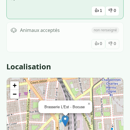
👍
1
👎
0
🐶
Animaux acceptés
non renseigné
👍
0
👎
0
Localisation
+
−
×
Brasserie L'Est - Bocuse