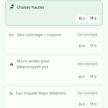
🪑
Chaises hautes
👍
1
👎
0
✏️
Sets coloriage + crayons
non renseigné
👍
0
👎
0
Micro-ondes pour
🔥
non renseigné
biberon/petit pot
👍
0
👎
0
☕
Eau chaude dispo (biberon)
non renseigné
👍
0
👎
0