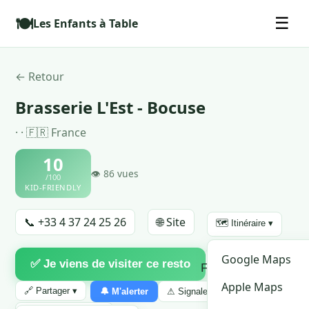
🍽️
☰
Les Enfants à Table
← Retour
Brasserie L'Est - Bocuse
· · 🇫🇷 France
10
👁 86 vues
/100
KID-FRIENDLY
📞 +33 4 37 24 25 26
🌐 Site
🗺️ Itinéraire ▾
♡
Google Maps
✅ Je viens de visiter ce resto
Favori
Apple Maps
🔗 Partager ▾
🔔 M'alerter
⚠ Signaler