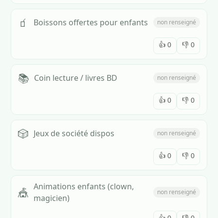
🧃
Boissons offertes pour enfants
non renseigné
👍
0
👎
0
📚
Coin lecture / livres BD
non renseigné
👍
0
👎
0
🎲
Jeux de société dispos
non renseigné
👍
0
👎
0
Animations enfants (clown,
🎪
non renseigné
magicien)
👍
0
👎
0