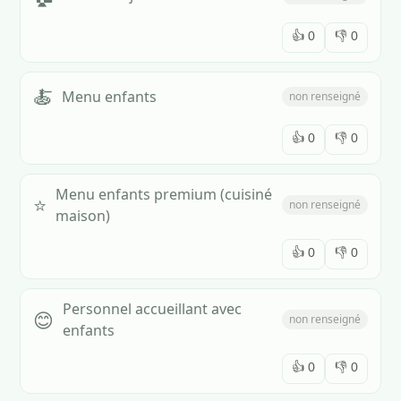
👍
0
👎
0
🍝
Menu enfants
non renseigné
👍
0
👎
0
Menu enfants premium (cuisiné
⭐
non renseigné
maison)
👍
0
👎
0
Personnel accueillant avec
😊
non renseigné
enfants
👍
0
👎
0