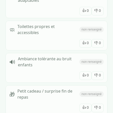
adaptables
👍
0
👎
0
Toilettes propres et
🧼
non renseigné
accessibles
👍
0
👎
0
Ambiance tolérante au bruit
🔊
non renseigné
enfants
👍
0
👎
0
Petit cadeau / surprise fin de
🎁
non renseigné
repas
👍
0
👎
0