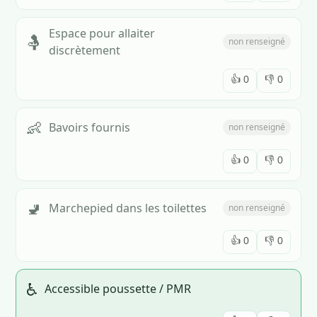
Espace pour allaiter
🤱
non renseigné
discrètement
👍
0
👎
0
👶
Bavoirs fournis
non renseigné
👍
0
👎
0
🚽
Marchepied dans les toilettes
non renseigné
👍
0
👎
0
♿
Accessible poussette / PMR