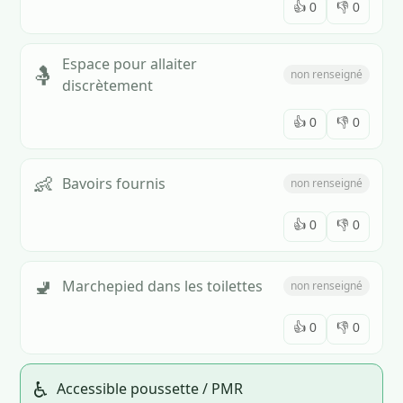
👍
0
👎
0
Espace pour allaiter
🤱
non renseigné
discrètement
👍
0
👎
0
👶
Bavoirs fournis
non renseigné
👍
0
👎
0
🚽
Marchepied dans les toilettes
non renseigné
👍
0
👎
0
♿
Accessible poussette / PMR