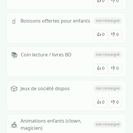
👍
0
👎
0
🧃
Boissons offertes pour enfants
non renseigné
👍
0
👎
0
📚
Coin lecture / livres BD
non renseigné
👍
0
👎
0
🎲
Jeux de société dispos
non renseigné
👍
0
👎
0
Animations enfants (clown,
🎪
non renseigné
magicien)