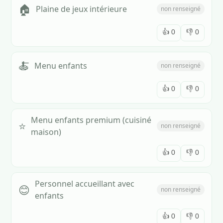
🏠
Plaine de jeux intérieure
non renseigné
👍
0
👎
0
🍝
Menu enfants
non renseigné
👍
0
👎
0
Menu enfants premium (cuisiné
⭐
non renseigné
maison)
👍
0
👎
0
Personnel accueillant avec
😊
non renseigné
enfants
👍
0
👎
0