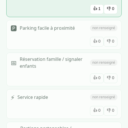
👍
1
👎
0
🅿️
Parking facile à proximité
non renseigné
👍
0
👎
0
Réservation famille / signaler
📅
non renseigné
enfants
👍
0
👎
0
⚡
Service rapide
non renseigné
👍
0
👎
0