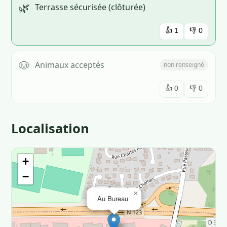
🌿
Terrasse sécurisée (clôturée)
👍
1
👎
0
🐶
Animaux acceptés
non renseigné
👍
0
👎
0
Localisation
+
−
×
Au Bureau