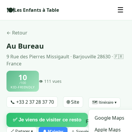
🍽️
☰
Les Enfants à Table
← Retour
Au Bureau
9 Rue des Pierres Missigault · Barjouville 28630 · 🇫🇷
France
10
👁 111 vues
/100
KID-FRIENDLY
📞 +33 2 37 28 37 70
🌐 Site
🗺️ Itinéraire ▾
♡
Google Maps
✅ Je viens de visiter ce resto
Favori
Apple Maps
🔗 Partager ▾
🔔 M'alerter
⚠ Signaler