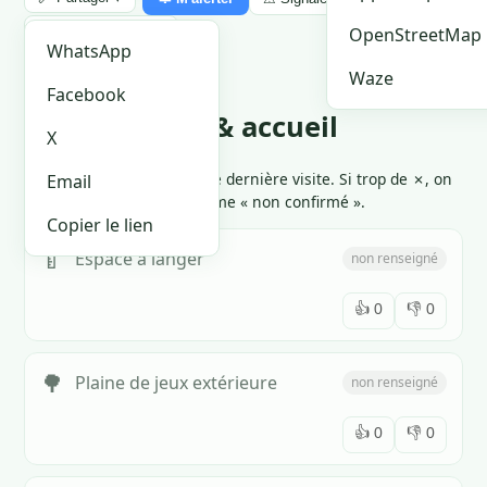
🏪 Je suis le proprio
OpenStreetMap
WhatsApp
Waze
Facebook
Équipements & accueil
X
Cliquez 👍 ou 👎 selon votre dernière visite. Si trop de ✗, on
Email
marque l'équipement comme « non confirmé ».
Copier le lien
🍼
Espace à langer
non renseigné
👍
0
👎
0
🌳
Plaine de jeux extérieure
non renseigné
👍
0
👎
0