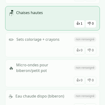
🪑
Chaises hautes
👍
1
👎
0
✏️
Sets coloriage + crayons
non renseigné
👍
0
👎
0
Micro-ondes pour
🔥
non renseigné
biberon/petit pot
👍
0
👎
0
☕
Eau chaude dispo (biberon)
non renseigné