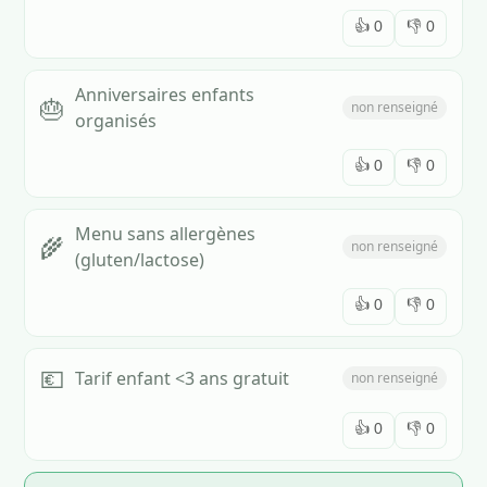
👍
0
👎
0
Anniversaires enfants
🎂
non renseigné
organisés
👍
0
👎
0
Menu sans allergènes
🌾
non renseigné
(gluten/lactose)
👍
0
👎
0
💶
Tarif enfant <3 ans gratuit
non renseigné
👍
0
👎
0