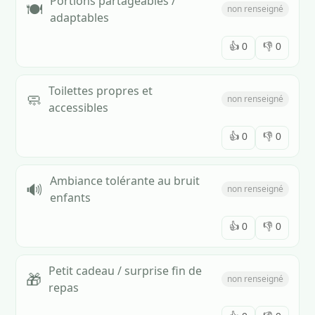
Portions partageables /
🍽️
non renseigné
adaptables
👍
0
👎
0
Toilettes propres et
🧼
non renseigné
accessibles
👍
0
👎
0
Ambiance tolérante au bruit
🔊
non renseigné
enfants
👍
0
👎
0
Petit cadeau / surprise fin de
🎁
non renseigné
repas